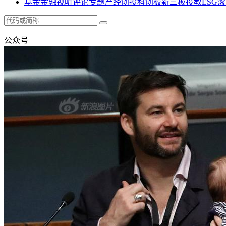
基金
金融
视听
评论
专题
产经
创投
科创板
新三板
投教
ESG
滚
公众号