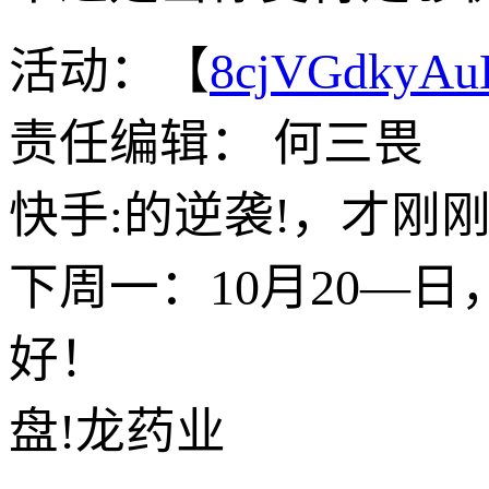
活动：【
8cjVGdkyA
责任编辑： 何三畏
快手:的逆袭!，才刚
下周一：10月20—
好！
盘!龙药业