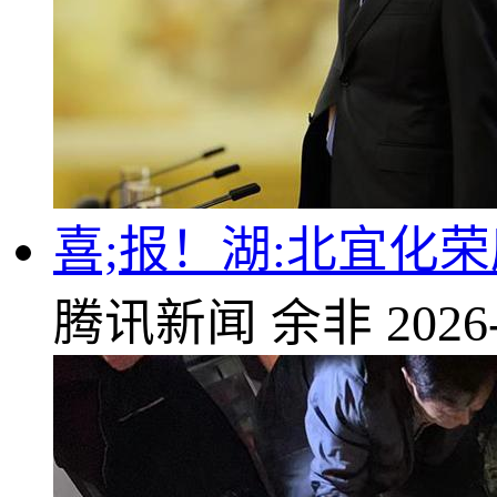
喜;报！湖:北宜化
腾讯新闻
余非
2026