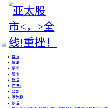
首页
快讯
要闻
股市
新股
信披+
公司
港美股
数据