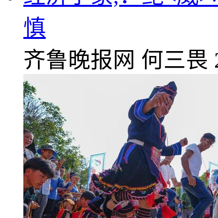
慎
齐鲁晚报网
何三畏