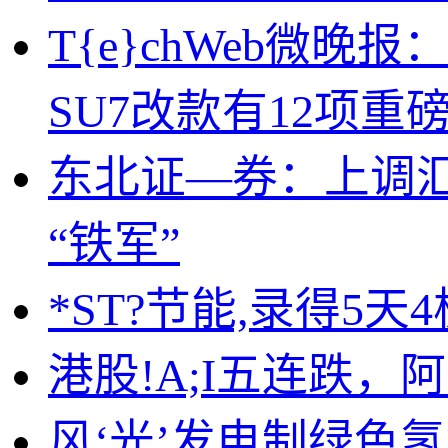
T{e}chWeb微
SU7改款有12项重
东北证—券：上调汇
“铁军”
*ST?节能,录得5天4
港股!A;I五连跌
风‘光’发电制绿色