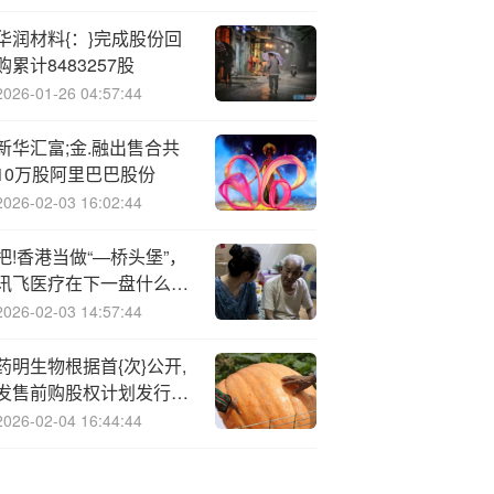
华润材料{：}完成股份回
购累计8483257股
2026-01-26 04:57:44
新华汇富;金.融出售合共
10万股阿里巴巴股份
2026-02-03 16:02:44
把!香港当做“—桥头堡”，
讯飞医疗在下一盘什么
“大棋”？
2026-02-03 14:57:44
药明生物根据首{次}公开,
发售前购股权计划发行
405.5万股
2026-02-04 16:44:44