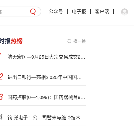
公众号
电子报
客户端
时报
热榜
换一换
航天宏图—9月25日大宗交易成交2769.45万元
进出口银行—亮相2!025年中国国际服务贸易交易会
国药控股(0—1,099)：国药器械首9月收入同比减少2.41%
钧;崴电子：公—司暂未与维谛技术有合作