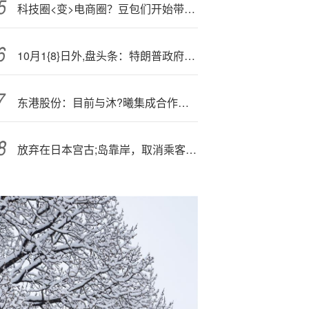
科技圈<变>电商圈？豆包们开始带货了
10月1{8}日外,盘头条：特朗普政府再冻结110亿美元基建资金 ChatGPT下载量日活增长放缓 英美将达成药品关税协议
东港股份：目前与沐?曦集成合作主要围绕数据中心建设，探索更广泛的合作机会
放弃在日本宫古;岛靠岸，取消乘客下船安排，爱达邮轮回应