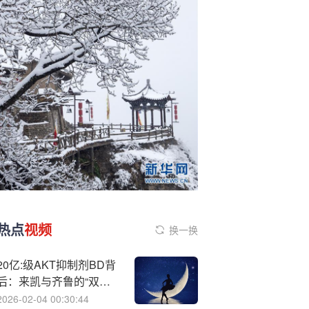
热点
视频
换一换
20亿:级AKT抑制剂BD背
后：来凯与齐鲁的“双向
奔赴”
2026-02-04 00:30:44