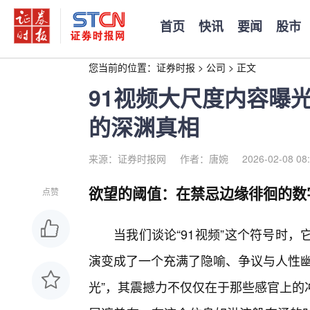
首页
快讯
要闻
股市
您当前的位置：
证券时报
>
公司
>
正文
91视频大尺度内容曝
的深渊真相
来源：证券时报网
作者：唐婉
2026-02-08 08
欲望的阈值：在禁忌边缘徘徊的数
点赞
当我们谈论“91视频”这个符号时
演变成了一个充满了隐喻、争议与人性幽
光”，其震撼力不仅仅在于那些感官上的