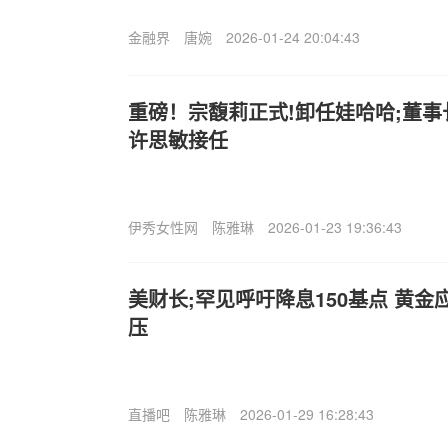
金融界
唐婉
2026-01-24 20:04:43
重磅！宗馥莉正式!卸任娃哈哈;董事
许思敏接任
伊秀女性网
陈雅琳
2026-01-23 19:36:43
美财长;罕见呼吁降息150基点 黄金
压
直播吧
陈雅琳
2026-01-29 16:28:43