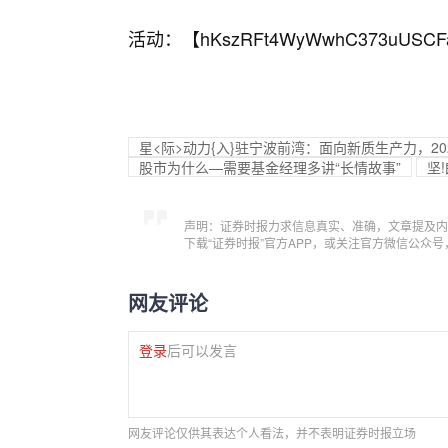
活动：【
hKszRFt4WyWwhC373uUSCF
星<际>动力{入}驻宁波前湾：面向新质生产力，20
股市为什么—需要基金经理多讲“长情故事”
坚
声明：证券时报力求信息真实、准确，文章提及内
下载“证券时报”官方APP，或关注官方微信公众
网友评论
登录
后可以发言
网友评论仅供其表达个人看法，并不表明证券时报立场